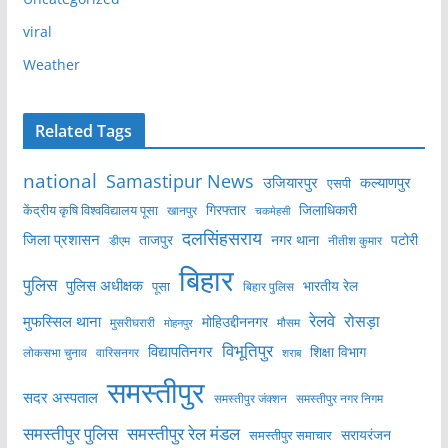
viral
Weather
Related Tags
national
Samastipur News
उजियारपुर
कल्याणपुर
एसपी
केंद्रीय कृषि विश्वविद्यालय पूसा
गिरफ्तार
जिलाधिकारी
खानपुर
चकमेहसी
दलसिंहसराय
जिला प्रशासन
ताजपुर
नगर थाना
पटोरी
डीएम
नीतीश कुमार
बिहार
पुलिस
पुलिस अधीक्षक
भारतीय रेल
पूसा
बिहार पुलिस
रेलवे
मुफस्सिल थाना
रोसड़ा
मोहिउद्दीननगर
मुसरीघरारी
मोहनपुर
मौसम
विभूतिपुर
विद्यापतिनगर
शिक्षा विभाग
लोकसभा चुनाव
वारिसनगर
शराब
समस्तीपुर
सदर अस्पताल
समस्तीपुर नगर निगम
समस्तीपुर जंक्शन
समस्तीपुर पुलिस
समस्तीपुर रेल मंडल
सरायरंजन
समस्तीपुर समाचार