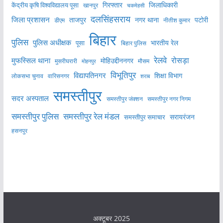
केंद्रीय कृषि विश्वविद्यालय पूसा
गिरफ्तार
जिलाधिकारी
खानपुर
चकमेहसी
दलसिंहसराय
जिला प्रशासन
ताजपुर
नगर थाना
पटोरी
डीएम
नीतीश कुमार
बिहार
पुलिस
पुलिस अधीक्षक
भारतीय रेल
पूसा
बिहार पुलिस
रेलवे
मुफस्सिल थाना
रोसड़ा
मोहिउद्दीननगर
मुसरीघरारी
मोहनपुर
मौसम
विभूतिपुर
विद्यापतिनगर
शिक्षा विभाग
लोकसभा चुनाव
वारिसनगर
शराब
समस्तीपुर
सदर अस्पताल
समस्तीपुर नगर निगम
समस्तीपुर जंक्शन
समस्तीपुर पुलिस
समस्तीपुर रेल मंडल
सरायरंजन
समस्तीपुर समाचार
हसनपुर
अक्टूबर 2025