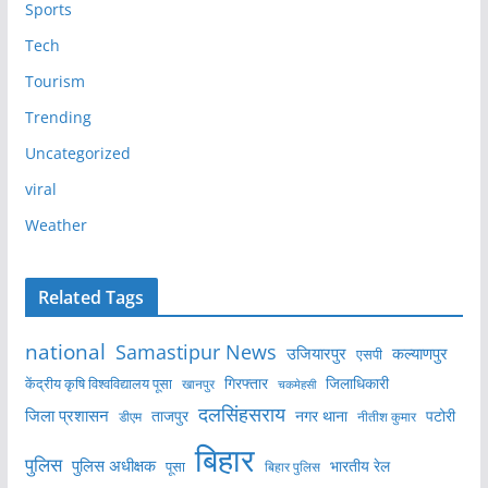
Sports
Tech
Tourism
Trending
Uncategorized
viral
Weather
Related Tags
national
Samastipur News
उजियारपुर
कल्याणपुर
एसपी
केंद्रीय कृषि विश्वविद्यालय पूसा
गिरफ्तार
जिलाधिकारी
खानपुर
चकमेहसी
दलसिंहसराय
जिला प्रशासन
ताजपुर
नगर थाना
पटोरी
डीएम
नीतीश कुमार
बिहार
पुलिस
पुलिस अधीक्षक
भारतीय रेल
पूसा
बिहार पुलिस