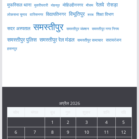
रेलवे
मुफस्सिल थाना
रोसड़ा
मोहिउद्दीननगर
मुसरीघरारी
मोहनपुर
मौसम
विभूतिपुर
विद्यापतिनगर
शिक्षा विभाग
लोकसभा चुनाव
वारिसनगर
शराब
समस्तीपुर
सदर अस्पताल
समस्तीपुर नगर निगम
समस्तीपुर जंक्शन
समस्तीपुर पुलिस
समस्तीपुर रेल मंडल
सरायरंजन
समस्तीपुर समाचार
हसनपुर
अप्रैल 2026
सोम
मंगल
बुध
गुरु
शुक्र
शनि
रवि
1
2
3
4
5
6
7
8
9
10
11
12