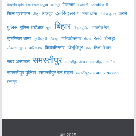
केंद्रीय कृषि विश्वविद्यालय पूसा
गिरफ्तार
जिलाधिकारी
खानपुर
चकमेहसी
दलसिंहसराय
जिला प्रशासन
ताजपुर
नगर थाना
पटोरी
डीएम
नीतीश कुमार
बिहार
पुलिस
पुलिस अधीक्षक
भारतीय रेल
पूसा
बिहार पुलिस
रेलवे
मुफस्सिल थाना
रोसड़ा
मोहिउद्दीननगर
मुसरीघरारी
मोहनपुर
मौसम
विभूतिपुर
विद्यापतिनगर
शिक्षा विभाग
लोकसभा चुनाव
वारिसनगर
शराब
समस्तीपुर
सदर अस्पताल
समस्तीपुर नगर निगम
समस्तीपुर जंक्शन
समस्तीपुर पुलिस
समस्तीपुर रेल मंडल
सरायरंजन
समस्तीपुर समाचार
हसनपुर
जून 2025