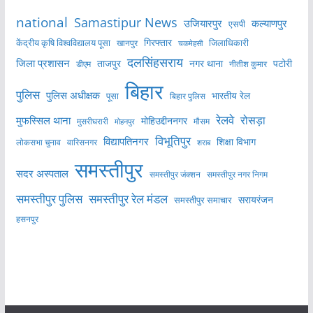
national
Samastipur News
उजियारपुर
कल्याणपुर
एसपी
केंद्रीय कृषि विश्वविद्यालय पूसा
गिरफ्तार
जिलाधिकारी
खानपुर
चकमेहसी
दलसिंहसराय
जिला प्रशासन
ताजपुर
नगर थाना
पटोरी
डीएम
नीतीश कुमार
बिहार
पुलिस
पुलिस अधीक्षक
भारतीय रेल
पूसा
बिहार पुलिस
रेलवे
मुफस्सिल थाना
रोसड़ा
मोहिउद्दीननगर
मुसरीघरारी
मोहनपुर
मौसम
विभूतिपुर
विद्यापतिनगर
शिक्षा विभाग
लोकसभा चुनाव
वारिसनगर
शराब
समस्तीपुर
सदर अस्पताल
समस्तीपुर नगर निगम
समस्तीपुर जंक्शन
समस्तीपुर पुलिस
समस्तीपुर रेल मंडल
सरायरंजन
समस्तीपुर समाचार
हसनपुर