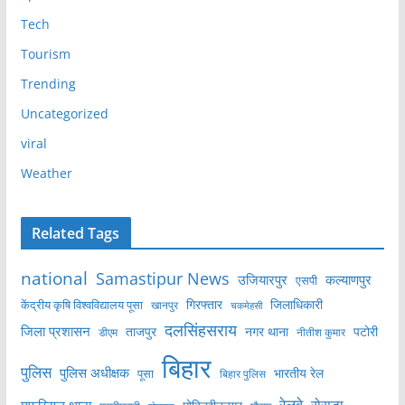
Tech
Tourism
Trending
Uncategorized
viral
Weather
Related Tags
national
Samastipur News
उजियारपुर
कल्याणपुर
एसपी
केंद्रीय कृषि विश्वविद्यालय पूसा
गिरफ्तार
जिलाधिकारी
खानपुर
चकमेहसी
दलसिंहसराय
जिला प्रशासन
ताजपुर
नगर थाना
पटोरी
डीएम
नीतीश कुमार
बिहार
पुलिस
पुलिस अधीक्षक
भारतीय रेल
पूसा
बिहार पुलिस
रेलवे