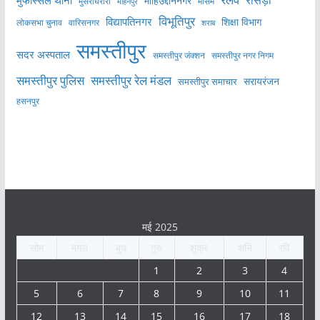
मुफस्सिल थाना
रोसड़ा
मोहिउद्दीननगर
मुसरीघरारी
मोहनपुर
मौसम
विभूतिपुर
विद्यापतिनगर
शिक्षा विभाग
लोकसभा चुनाव
वारिसनगर
शराब
समस्तीपुर
सदर अस्पताल
समस्तीपुर नगर निगम
समस्तीपुर जंक्शन
समस्तीपुर पुलिस
समस्तीपुर रेल मंडल
सरायरंजन
समस्तीपुर समाचार
हसनपुर
मई 2025
सोम
मंगल
बुध
गुरु
शुक्र
शनि
रवि
1
2
3
4
5
6
7
8
9
10
11
12
13
14
15
16
17
18