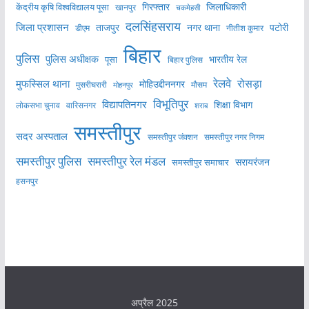
केंद्रीय कृषि विश्वविद्यालय पूसा
गिरफ्तार
जिलाधिकारी
खानपुर
चकमेहसी
दलसिंहसराय
जिला प्रशासन
ताजपुर
नगर थाना
पटोरी
डीएम
नीतीश कुमार
बिहार
पुलिस
पुलिस अधीक्षक
भारतीय रेल
पूसा
बिहार पुलिस
रेलवे
मुफस्सिल थाना
रोसड़ा
मोहिउद्दीननगर
मुसरीघरारी
मोहनपुर
मौसम
विभूतिपुर
विद्यापतिनगर
शिक्षा विभाग
लोकसभा चुनाव
वारिसनगर
शराब
समस्तीपुर
सदर अस्पताल
समस्तीपुर नगर निगम
समस्तीपुर जंक्शन
समस्तीपुर पुलिस
समस्तीपुर रेल मंडल
सरायरंजन
समस्तीपुर समाचार
हसनपुर
अप्रैल 2025