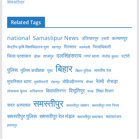
Weather
Related Tags
national
Samastipur News
उजियारपुर
कल्याणपुर
एसपी
केंद्रीय कृषि विश्वविद्यालय पूसा
गिरफ्तार
जिलाधिकारी
खानपुर
चकमेहसी
दलसिंहसराय
जिला प्रशासन
ताजपुर
नगर थाना
पटोरी
डीएम
नीतीश कुमार
बिहार
पुलिस
पुलिस अधीक्षक
भारतीय रेल
पूसा
बिहार पुलिस
रेलवे
मुफस्सिल थाना
रोसड़ा
मोहिउद्दीननगर
मुसरीघरारी
मोहनपुर
मौसम
विभूतिपुर
विद्यापतिनगर
शिक्षा विभाग
लोकसभा चुनाव
वारिसनगर
शराब
समस्तीपुर
सदर अस्पताल
समस्तीपुर नगर निगम
समस्तीपुर जंक्शन
समस्तीपुर पुलिस
समस्तीपुर रेल मंडल
सरायरंजन
समस्तीपुर समाचार
हसनपुर