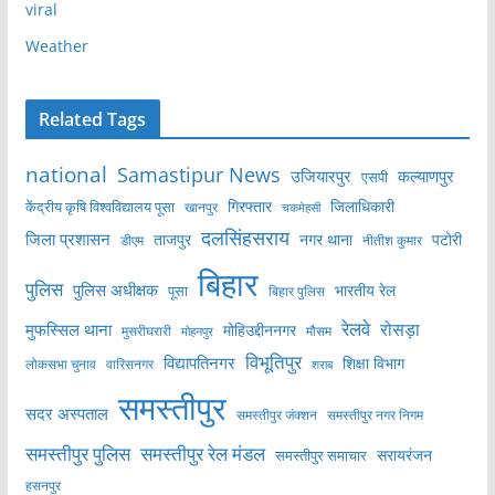
viral
Weather
Related Tags
national
Samastipur News
उजियारपुर
कल्याणपुर
एसपी
केंद्रीय कृषि विश्वविद्यालय पूसा
गिरफ्तार
जिलाधिकारी
खानपुर
चकमेहसी
दलसिंहसराय
जिला प्रशासन
ताजपुर
नगर थाना
पटोरी
डीएम
नीतीश कुमार
बिहार
पुलिस
पुलिस अधीक्षक
भारतीय रेल
पूसा
बिहार पुलिस
रेलवे
मुफस्सिल थाना
रोसड़ा
मोहिउद्दीननगर
मुसरीघरारी
मोहनपुर
मौसम
विभूतिपुर
विद्यापतिनगर
शिक्षा विभाग
लोकसभा चुनाव
वारिसनगर
शराब
समस्तीपुर
सदर अस्पताल
समस्तीपुर नगर निगम
समस्तीपुर जंक्शन
समस्तीपुर पुलिस
समस्तीपुर रेल मंडल
सरायरंजन
समस्तीपुर समाचार
हसनपुर