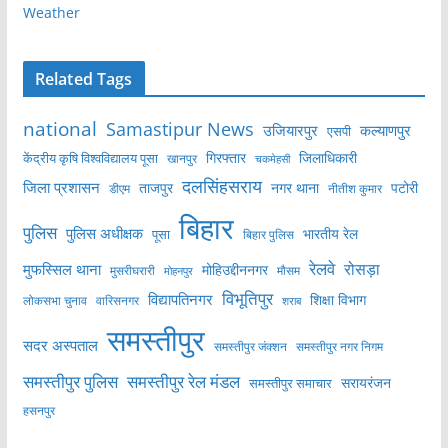
Weather
Related Tags
national
Samastipur News
उजियारपुर
कल्याणपुर
एसपी
केंद्रीय कृषि विश्वविद्यालय पूसा
गिरफ्तार
जिलाधिकारी
खानपुर
चकमेहसी
दलसिंहसराय
जिला प्रशासन
ताजपुर
नगर थाना
पटोरी
डीएम
नीतीश कुमार
बिहार
पुलिस
पुलिस अधीक्षक
भारतीय रेल
पूसा
बिहार पुलिस
रेलवे
मुफस्सिल थाना
रोसड़ा
मोहिउद्दीननगर
मुसरीघरारी
मोहनपुर
मौसम
विभूतिपुर
विद्यापतिनगर
शिक्षा विभाग
लोकसभा चुनाव
वारिसनगर
शराब
समस्तीपुर
सदर अस्पताल
समस्तीपुर नगर निगम
समस्तीपुर जंक्शन
समस्तीपुर पुलिस
समस्तीपुर रेल मंडल
सरायरंजन
समस्तीपुर समाचार
हसनपुर