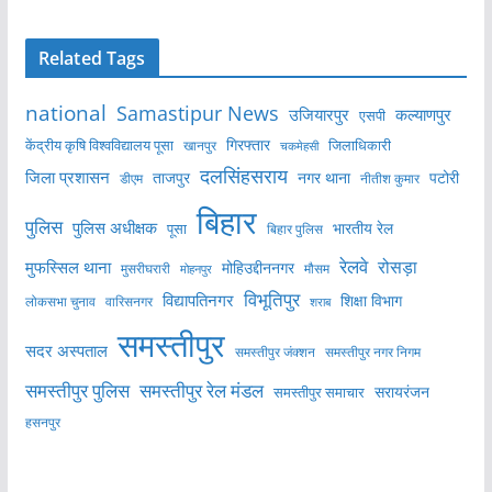
Related Tags
national
Samastipur News
उजियारपुर
कल्याणपुर
एसपी
केंद्रीय कृषि विश्वविद्यालय पूसा
गिरफ्तार
जिलाधिकारी
खानपुर
चकमेहसी
दलसिंहसराय
जिला प्रशासन
ताजपुर
नगर थाना
पटोरी
डीएम
नीतीश कुमार
बिहार
पुलिस
पुलिस अधीक्षक
भारतीय रेल
पूसा
बिहार पुलिस
रेलवे
मुफस्सिल थाना
रोसड़ा
मोहिउद्दीननगर
मुसरीघरारी
मोहनपुर
मौसम
विभूतिपुर
विद्यापतिनगर
शिक्षा विभाग
लोकसभा चुनाव
वारिसनगर
शराब
समस्तीपुर
सदर अस्पताल
समस्तीपुर नगर निगम
समस्तीपुर जंक्शन
समस्तीपुर पुलिस
समस्तीपुर रेल मंडल
सरायरंजन
समस्तीपुर समाचार
हसनपुर