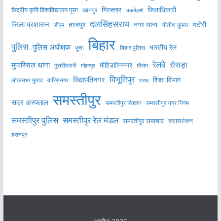
केंद्रीय कृषि विश्वविद्यालय पूसा
गिरफ्तार
जिलाधिकारी
खानपुर
चकमेहसी
दलसिंहसराय
जिला प्रशासन
ताजपुर
नगर थाना
पटोरी
डीएम
नीतीश कुमार
बिहार
पुलिस
पुलिस अधीक्षक
भारतीय रेल
पूसा
बिहार पुलिस
रेलवे
मुफस्सिल थाना
रोसड़ा
मोहिउद्दीननगर
मुसरीघरारी
मोहनपुर
मौसम
विभूतिपुर
विद्यापतिनगर
शिक्षा विभाग
लोकसभा चुनाव
वारिसनगर
शराब
समस्तीपुर
सदर अस्पताल
समस्तीपुर नगर निगम
समस्तीपुर जंक्शन
समस्तीपुर पुलिस
समस्तीपुर रेल मंडल
सरायरंजन
समस्तीपुर समाचार
हसनपुर