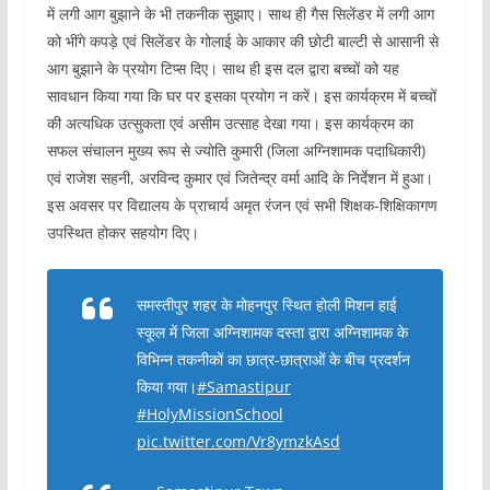
में लगी आग बुझाने के भी तकनीक सुझाए। साथ ही गैस सिलेंडर में लगी आग
को भींगे कपड़े एवं सिलेंडर के गोलाई के आकार की छोटी बाल्‍टी से आसानी से
आग बुझाने के प्रयोग टिप्‍स दिए। साथ ही इस दल द्वारा बच्‍चों को यह
सावधान किया गया कि घर पर इसका प्रयोग न करें। इस कार्यक्रम में बच्‍चों
की अत्यधिक उत्सुकता एवं असीम उत्‍साह देखा गया। इस कार्यक्रम का
सफल संचालन मुख्‍य रूप से ज्‍योत‍ि कुमारी (जिला अग्निशामक पदाधिकारी)
एवं राजेश सहनी, अरविन्‍द कुमार एवं जितेन्‍द्र वर्मा आदि के निर्देशन में हुआ।
इस अवसर पर विद्यालय के प्राचार्य अमृत रंजन एवं सभी शिक्षक-शिक्षिकागण
उपस्थित होकर सहयोग दिए।
समस्तीपुर शहर के मोहनपुर स्थित होली मिशन हाई
स्‍कूल में जिला अग्निशामक दस्‍ता द्वारा अग्निशामक के
विभिन्‍न तकनीकों का छात्र-छात्राओं के बीच प्रदर्शन
किया गया।
#Samastipur
#HolyMissionSchool
pic.twitter.com/Vr8ymzkAsd