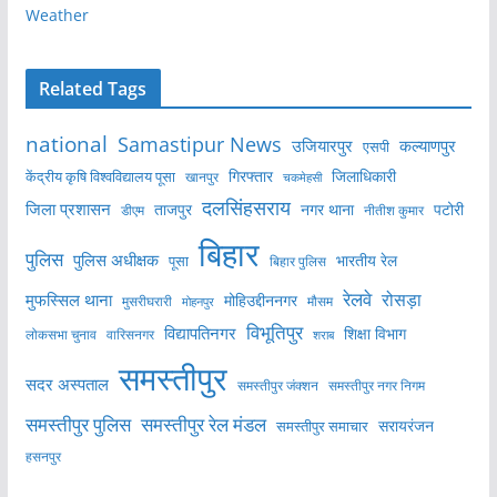
Weather
Related Tags
national
Samastipur News
उजियारपुर
कल्याणपुर
एसपी
केंद्रीय कृषि विश्वविद्यालय पूसा
गिरफ्तार
जिलाधिकारी
खानपुर
चकमेहसी
दलसिंहसराय
जिला प्रशासन
ताजपुर
नगर थाना
पटोरी
डीएम
नीतीश कुमार
बिहार
पुलिस
पुलिस अधीक्षक
भारतीय रेल
पूसा
बिहार पुलिस
रेलवे
मुफस्सिल थाना
रोसड़ा
मोहिउद्दीननगर
मुसरीघरारी
मोहनपुर
मौसम
विभूतिपुर
विद्यापतिनगर
शिक्षा विभाग
लोकसभा चुनाव
वारिसनगर
शराब
समस्तीपुर
सदर अस्पताल
समस्तीपुर नगर निगम
समस्तीपुर जंक्शन
समस्तीपुर पुलिस
समस्तीपुर रेल मंडल
सरायरंजन
समस्तीपुर समाचार
हसनपुर