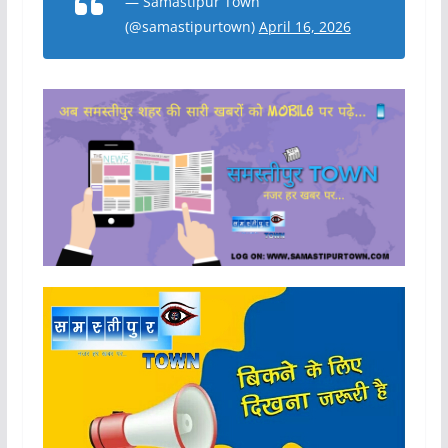
— Samastipur Town
(@samastipurtown)
April 16, 2026