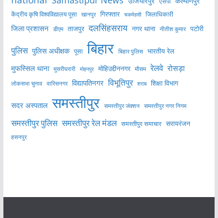
Samastipur News
उजियारपुर
कल्याणपुर
एसपी
केंद्रीय कृषि विश्वविद्यालय पूसा
गिरफ्तार
जिलाधिकारी
खानपुर
चकमेहसी
दलसिंहसराय
जिला प्रशासन
ताजपुर
नगर थाना
पटोरी
डीएम
नीतीश कुमार
बिहार
पुलिस
पुलिस अधीक्षक
भारतीय रेल
पूसा
बिहार पुलिस
रेलवे
मुफस्सिल थाना
रोसड़ा
मोहिउद्दीननगर
मुसरीघरारी
मोहनपुर
मौसम
विभूतिपुर
विद्यापतिनगर
शिक्षा विभाग
लोकसभा चुनाव
वारिसनगर
शराब
समस्तीपुर
सदर अस्पताल
समस्तीपुर नगर निगम
समस्तीपुर जंक्शन
समस्तीपुर पुलिस
समस्तीपुर रेल मंडल
सरायरंजन
समस्तीपुर समाचार
हसनपुर