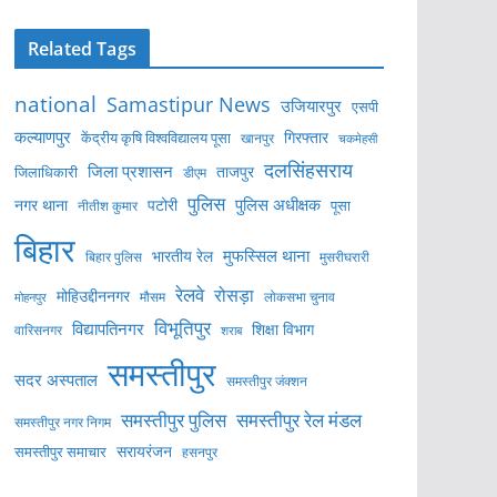
Related Tags
national
Samastipur News
उजियारपुर
एसपी
कल्याणपुर
केंद्रीय कृषि विश्वविद्यालय पूसा
गिरफ्तार
खानपुर
चकमेहसी
दलसिंहसराय
जिला प्रशासन
ताजपुर
जिलाधिकारी
डीएम
पुलिस
पुलिस अधीक्षक
नगर थाना
पटोरी
पूसा
नीतीश कुमार
बिहार
मुफस्सिल थाना
भारतीय रेल
बिहार पुलिस
मुसरीघरारी
रेलवे
रोसड़ा
मोहिउद्दीननगर
लोकसभा चुनाव
मोहनपुर
मौसम
विभूतिपुर
विद्यापतिनगर
शिक्षा विभाग
वारिसनगर
शराब
समस्तीपुर
सदर अस्पताल
समस्तीपुर जंक्शन
समस्तीपुर पुलिस
समस्तीपुर रेल मंडल
समस्तीपुर नगर निगम
सरायरंजन
समस्तीपुर समाचार
हसनपुर