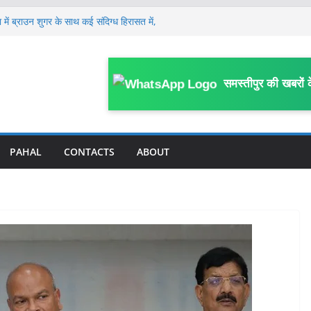
ं ब्राउन शुगर के साथ कई संदिग्ध हिरासत में,
ीपुर
पना हॉस्पिटल सील, शहर से लेकर गांव तक
ड़ों अवैध नर्सिंग होम; अन्य पर कब होगी कार्रवाई ?
अस्पताल का ICU गार्ड के भरोसे, डॉक्टर व नर्सिंग
समस्तीपुर की खबरों 
टों में तैनात किये गये थे डॉक्टर व नर्सिंग
े भागने वाले कैदी की बिगड़ी तबीयत, DMCH रेफर;
है कारवाई
ंचे शिक्षक निलंबित, निलंबन अवधि में BRC
PAHAL
CONTACTS
ABOUT
ालय