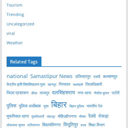
Tourism
Trending
Uncategorized
viral
Weather
Related Tags
national
Samastipur News
उजियारपुर
कल्याणपुर
एसपी
केंद्रीय कृषि विश्वविद्यालय पूसा
गिरफ्तार
जिलाधिकारी
खानपुर
चकमेहसी
दलसिंहसराय
जिला प्रशासन
ताजपुर
नगर थाना
पटोरी
डीएम
नीतीश कुमार
बिहार
पुलिस
पुलिस अधीक्षक
भारतीय रेल
पूसा
बिहार पुलिस
रेलवे
मुफस्सिल थाना
रोसड़ा
मोहिउद्दीननगर
मुसरीघरारी
मोहनपुर
मौसम
विभूतिपुर
विद्यापतिनगर
शिक्षा विभाग
लोकसभा चुनाव
वारिसनगर
शराब