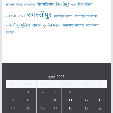
विभूतिपुर
विद्यापतिनगर
शिक्षा विभाग
लोकसभा चुनाव
वारिसनगर
शराब
समस्तीपुर
सदर अस्पताल
समस्तीपुर नगर निगम
समस्तीपुर जंक्शन
समस्तीपुर पुलिस
समस्तीपुर रेल मंडल
सरायरंजन
समस्तीपुर समाचार
हसनपुर
जुलाई 2025
सोम
मंगल
बुध
गुरु
शुक्र
शनि
रवि
1
2
3
4
5
6
7
8
9
10
11
12
13
14
15
16
17
18
19
20