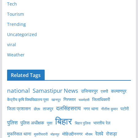
Tech
Tourism
Trending
Uncategorized
viral
Weather
Related Tags
national
Samastipur News
उजियारपुर
कल्याणपुर
एसपी
केंद्रीय कृषि विश्वविद्यालय पूसा
गिरफ्तार
जिलाधिकारी
खानपुर
चकमेहसी
दलसिंहसराय
जिला प्रशासन
ताजपुर
नगर थाना
पटोरी
डीएम
नीतीश कुमार
बिहार
पुलिस
पुलिस अधीक्षक
भारतीय रेल
पूसा
बिहार पुलिस
रेलवे
मुफस्सिल थाना
रोसड़ा
मोहिउद्दीननगर
मुसरीघरारी
मोहनपुर
मौसम