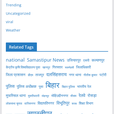
Trending
Uncategorized
viral
Weather
Related Tags
national
Samastipur News
उजियारपुर
कल्याणपुर
एसपी
केंद्रीय कृषि विश्वविद्यालय पूसा
गिरफ्तार
जिलाधिकारी
खानपुर
चकमेहसी
दलसिंहसराय
जिला प्रशासन
ताजपुर
नगर थाना
पटोरी
डीएम
नीतीश कुमार
बिहार
पुलिस
पुलिस अधीक्षक
भारतीय रेल
पूसा
बिहार पुलिस
रेलवे
मुफस्सिल थाना
रोसड़ा
मोहिउद्दीननगर
मुसरीघरारी
मोहनपुर
मौसम
विभूतिपुर
विद्यापतिनगर
शिक्षा विभाग
लोकसभा चुनाव
वारिसनगर
शराब
समस्तीपुर