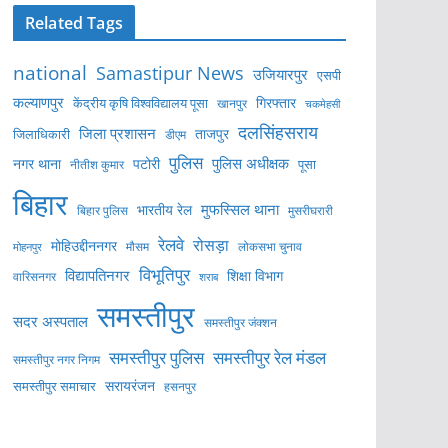
Related Tags
national
Samastipur News
उजियारपुर
एसपी
कल्याणपुर
केंद्रीय कृषि विश्वविद्यालय पूसा
गिरफ्तार
खानपुर
चकमेहसी
दलसिंहसराय
जिला प्रशासन
ताजपुर
जिलाधिकारी
डीएम
पुलिस
पुलिस अधीक्षक
नगर थाना
पटोरी
पूसा
नीतीश कुमार
बिहार
मुफस्सिल थाना
भारतीय रेल
बिहार पुलिस
मुसरीघरारी
रेलवे
रोसड़ा
मोहिउद्दीननगर
लोकसभा चुनाव
मोहनपुर
मौसम
विभूतिपुर
विद्यापतिनगर
शिक्षा विभाग
वारिसनगर
शराब
समस्तीपुर
सदर अस्पताल
समस्तीपुर जंक्शन
समस्तीपुर पुलिस
समस्तीपुर रेल मंडल
समस्तीपुर नगर निगम
सरायरंजन
समस्तीपुर समाचार
हसनपुर