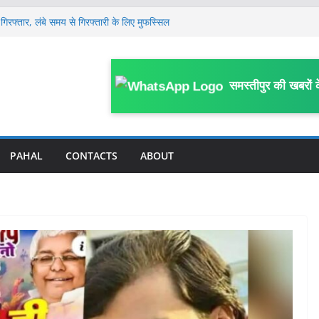
गिरफ्तार, लंबे समय से गिरफ्तारी के लिए मुफस्सिल
ें हाहाकार, प्रदेश से पंचायत तक सभी कमेटी भंग, नई
साल के मासूम की 13 दिन बाद मौ’त, घर के पास
समस्तीपुर की खबरों 
या था हमला
लेकर जिला स्तरीय कार्यशाला आयोजित, विभागीय
 पर FIR; काम में बाधा, आउटसोर्सिंग कर्मियों से
काम प्रभावित करने का आरोप
PAHAL
CONTACTS
ABOUT