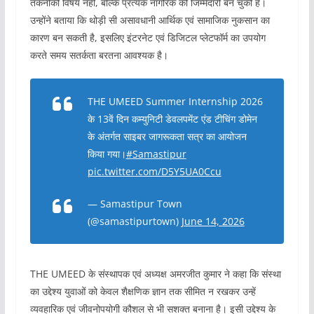
तकनीकी विषय नहीं, बल्कि प्रत्येक नागरिक की जिम्मेदारी बन चुकी है।
उन्होंने बताया कि थोड़ी सी असावधानी आर्थिक एवं सामाजिक नुकसान का
कारण बन सकती है, इसलिए इंटरनेट एवं डिजिटल प्लेटफॉर्म का उपयोग
करते समय सतर्कता बरतना आवश्यक है।
THE UMEED Summer Internship 2026
के 13वें दिन कम्युनिटी डेवलपमेंट एंड टीचिंग डोमेन
के अंतर्गत साइबर जागरूकता सत्र का आयोजन
किया गया।
#Samastipur
pic.twitter.com/D5Y5UA0Ccu
— Samastipur Town
(@samastipurtown)
June 14, 2026
THE UMEED के संस्थापक एवं अध्यक्ष अमरजीत कुमार ने कहा कि संस्था
का उद्देश्य युवाओं को केवल शैक्षणिक ज्ञान तक सीमित न रखकर उन्हें
व्यवहारिक एवं जीवनोपयोगी कौशल से भी सशक्त बनाना है। इसी उद्देश्य के