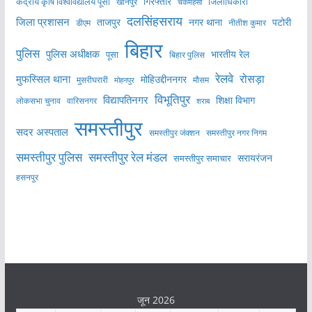
केंद्रीय कृषि विश्वविद्यालय पूसा
गिरफ्तार
जिलाधिकारी
खानपुर
चकमेहसी
दलसिंहसराय
जिला प्रशासन
ताजपुर
नगर थाना
पटोरी
डीएम
नीतीश कुमार
बिहार
पुलिस
पुलिस अधीक्षक
भारतीय रेल
पूसा
बिहार पुलिस
रेलवे
मुफस्सिल थाना
रोसड़ा
मोहिउद्दीननगर
मुसरीघरारी
मोहनपुर
मौसम
विभूतिपुर
विद्यापतिनगर
शिक्षा विभाग
लोकसभा चुनाव
वारिसनगर
शराब
समस्तीपुर
सदर अस्पताल
समस्तीपुर नगर निगम
समस्तीपुर जंक्शन
समस्तीपुर पुलिस
समस्तीपुर रेल मंडल
सरायरंजन
समस्तीपुर समाचार
हसनपुर
जून 2026