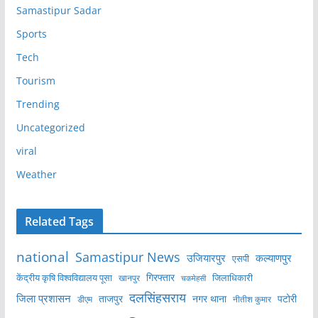
Samastipur Sadar
Sports
Tech
Tourism
Trending
Uncategorized
viral
Weather
Related Tags
national
Samastipur News
उजियारपुर
कल्याणपुर
एसपी
केंद्रीय कृषि विश्वविद्यालय पूसा
गिरफ्तार
जिलाधिकारी
खानपुर
चकमेहसी
दलसिंहसराय
जिला प्रशासन
ताजपुर
नगर थाना
पटोरी
डीएम
नीतीश कुमार