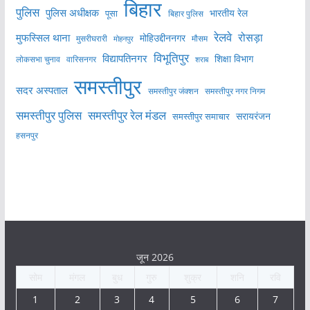
बिहार
पुलिस
पुलिस अधीक्षक
भारतीय रेल
पूसा
बिहार पुलिस
रेलवे
मुफस्सिल थाना
रोसड़ा
मोहिउद्दीननगर
मुसरीघरारी
मोहनपुर
मौसम
विभूतिपुर
विद्यापतिनगर
शिक्षा विभाग
लोकसभा चुनाव
वारिसनगर
शराब
समस्तीपुर
सदर अस्पताल
समस्तीपुर नगर निगम
समस्तीपुर जंक्शन
समस्तीपुर पुलिस
समस्तीपुर रेल मंडल
सरायरंजन
समस्तीपुर समाचार
हसनपुर
जून 2026
सोम
मंगल
बुध
गुरु
शुक्र
शनि
रवि
1
2
3
4
5
6
7