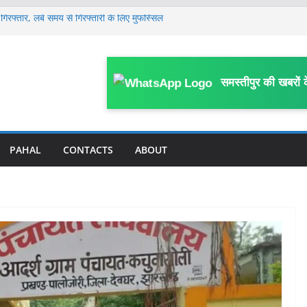
गिरफ्तार, लंबे समय से गिरफ्तारी के लिए मुफस्सिल
ें हाहाकार, प्रदेश से पंचायत तक सभी कमेटी भंग, नई
साल के मासूम की 13 दिन बाद मौ’त, घर के पास
समस्तीपुर की खबरों 
या था हमला
लेकर जिला स्तरीय कार्यशाला आयोजित, विभागीय
 पर FIR; काम में बाधा, आउटसोर्सिंग कर्मियों से
काम प्रभावित करने का आरोप
PAHAL
CONTACTS
ABOUT