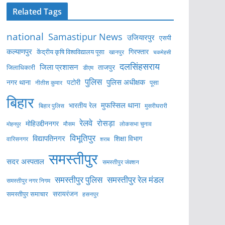
Related Tags
national
Samastipur News
उजियारपुर
एसपी
कल्याणपुर
केंद्रीय कृषि विश्वविद्यालय पूसा
गिरफ्तार
खानपुर
चकमेहसी
दलसिंहसराय
जिला प्रशासन
ताजपुर
जिलाधिकारी
डीएम
पुलिस
पुलिस अधीक्षक
नगर थाना
पटोरी
पूसा
नीतीश कुमार
बिहार
मुफस्सिल थाना
भारतीय रेल
बिहार पुलिस
मुसरीघरारी
रेलवे
रोसड़ा
मोहिउद्दीननगर
लोकसभा चुनाव
मोहनपुर
मौसम
विभूतिपुर
विद्यापतिनगर
शिक्षा विभाग
वारिसनगर
शराब
समस्तीपुर
सदर अस्पताल
समस्तीपुर जंक्शन
समस्तीपुर पुलिस
समस्तीपुर रेल मंडल
समस्तीपुर नगर निगम
सरायरंजन
समस्तीपुर समाचार
हसनपुर