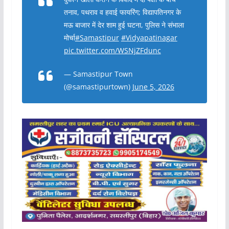
तनाव, पथराव व हवाई फायरिंग; विद्यापतिनगर के
मऊ बाजार में देर शाम हुई घटना, पुलिस ने संभाला
मोर्चा
#Samastipur
#Vidyapatinagar
pic.twitter.com/WSNjZFdunc
— Samastipur Town
(@samastipurtown)
June 5, 2026