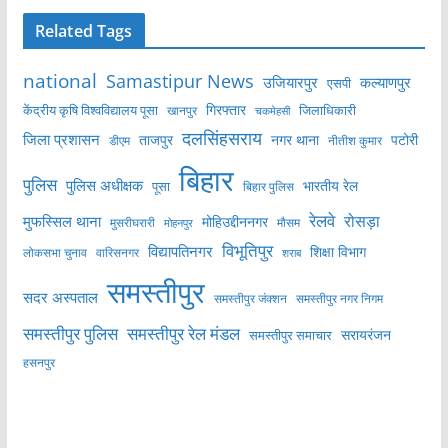
Related Tags
national
Samastipur News
उजियारपुर
कल्याणपुर
एसपी
केंद्रीय कृषि विश्वविद्यालय पूसा
गिरफ्तार
जिलाधिकारी
खानपुर
चकमेहसी
दलसिंहसराय
जिला प्रशासन
ताजपुर
नगर थाना
पटोरी
डीएम
नीतीश कुमार
बिहार
पुलिस
पुलिस अधीक्षक
भारतीय रेल
पूसा
बिहार पुलिस
रेलवे
मुफस्सिल थाना
रोसड़ा
मोहिउद्दीननगर
मुसरीघरारी
मोहनपुर
मौसम
विभूतिपुर
विद्यापतिनगर
शिक्षा विभाग
लोकसभा चुनाव
वारिसनगर
शराब
समस्तीपुर
सदर अस्पताल
समस्तीपुर नगर निगम
समस्तीपुर जंक्शन
समस्तीपुर पुलिस
समस्तीपुर रेल मंडल
सरायरंजन
समस्तीपुर समाचार
हसनपुर