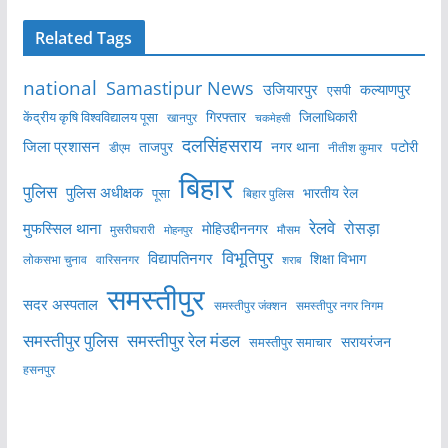
Related Tags
national
Samastipur News
उजियारपुर
कल्याणपुर
एसपी
केंद्रीय कृषि विश्वविद्यालय पूसा
गिरफ्तार
जिलाधिकारी
खानपुर
चकमेहसी
दलसिंहसराय
जिला प्रशासन
ताजपुर
नगर थाना
पटोरी
डीएम
नीतीश कुमार
बिहार
पुलिस
पुलिस अधीक्षक
भारतीय रेल
पूसा
बिहार पुलिस
रेलवे
मुफस्सिल थाना
रोसड़ा
मोहिउद्दीननगर
मुसरीघरारी
मोहनपुर
मौसम
विभूतिपुर
विद्यापतिनगर
शिक्षा विभाग
लोकसभा चुनाव
वारिसनगर
शराब
समस्तीपुर
सदर अस्पताल
समस्तीपुर नगर निगम
समस्तीपुर जंक्शन
समस्तीपुर पुलिस
समस्तीपुर रेल मंडल
सरायरंजन
समस्तीपुर समाचार
हसनपुर