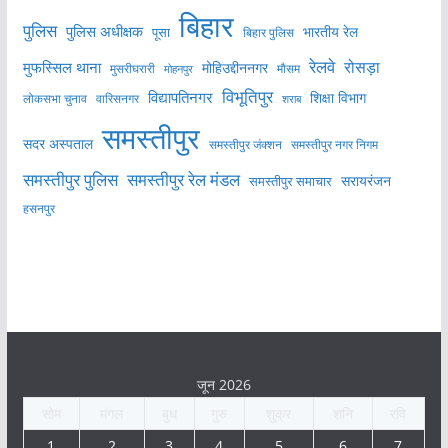
बिहार
पुलिस
पुलिस अधीक्षक
भारतीय रेल
पूसा
बिहार पुलिस
रेलवे
मुफस्सिल थाना
रोसड़ा
मोहिउद्दीननगर
मुसरीघरारी
मोहनपुर
मौसम
विभूतिपुर
विद्यापतिनगर
शिक्षा विभाग
लोकसभा चुनाव
वारिसनगर
शराब
समस्तीपुर
सदर अस्पताल
समस्तीपुर नगर निगम
समस्तीपुर जंक्शन
समस्तीपुर पुलिस
समस्तीपुर रेल मंडल
सरायरंजन
समस्तीपुर समाचार
हसनपुर
जून 2026
सोम
मंगल
बुध
गुरु
शुक्र
शनि
रवि
1
2
3
4
5
6
7