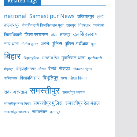
Related Tags
national
Samastipur News
उजियारपुर
एसपी
कल्याणपुर
केंद्रीय कृषि विश्वविद्यालय पूसा
गिरफ्तार
खानपुर
चकमेहसी
दलसिंहसराय
जिला प्रशासन
ताजपुर
जिलाधिकारी
डीएम
पुलिस
पुलिस अधीक्षक
नगर थाना
पटोरी
पूसा
नीतीश कुमार
बिहार
मुफस्सिल थाना
भारतीय रेल
बिहार पुलिस
मुसरीघरारी
रेलवे
रोसड़ा
मोहिउद्दीननगर
लोकसभा चुनाव
मोहनपुर
मौसम
विभूतिपुर
विद्यापतिनगर
शिक्षा विभाग
वारिसनगर
शराब
समस्तीपुर
सदर अस्पताल
समस्तीपुर जंक्शन
समस्तीपुर पुलिस
समस्तीपुर रेल मंडल
समस्तीपुर नगर निगम
सरायरंजन
समस्तीपुर समाचार
हसनपुर