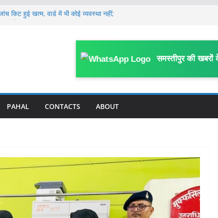
ांच किट हुई खत्म, वार्ड में भी कोई व्यवस्था नहीं;
ू वार्ड का पोस्टर
गश्ती वाहन, ड्राइवर की मौत, दारोगा समेत 3
यरत महिला कर्मियों ने कानूनगो पर लगाया अभद्र
समस्तीपुर की खबरों 
का आरोप
्रामीण कार्य विभाग के कर्मी की सड़क हादसे में मौ’त
कर घर से निकली 12वीं की छात्रा, मानव तस्करों
या में बेचा
PAHAL
CONTACTS
ABOUT