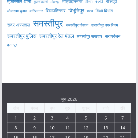
रेलवे
मुफस्सिल थाना
रोसड़ा
मोहिउद्दीननगर
मुसरीघरारी
मोहनपुर
मौसम
विभूतिपुर
विद्यापतिनगर
शिक्षा विभाग
लोकसभा चुनाव
वारिसनगर
शराब
समस्तीपुर
सदर अस्पताल
समस्तीपुर नगर निगम
समस्तीपुर जंक्शन
समस्तीपुर पुलिस
समस्तीपुर रेल मंडल
सरायरंजन
समस्तीपुर समाचार
हसनपुर
जून 2026
सोम
मंगल
बुध
गुरु
शुक्र
शनि
रवि
1
2
3
4
5
6
7
8
9
10
11
12
13
14
15
16
17
18
19
20
21