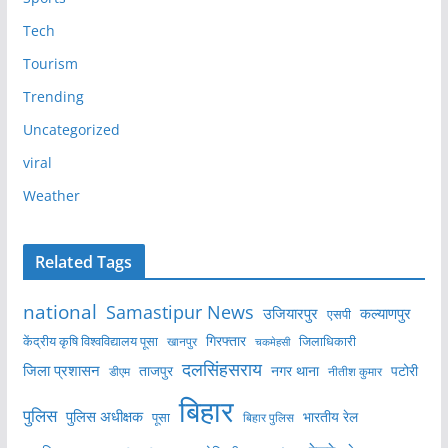
Tech
Tourism
Trending
Uncategorized
viral
Weather
Related Tags
national
Samastipur News
उजियारपुर
कल्याणपुर
एसपी
केंद्रीय कृषि विश्वविद्यालय पूसा
गिरफ्तार
जिलाधिकारी
खानपुर
चकमेहसी
दलसिंहसराय
जिला प्रशासन
ताजपुर
नगर थाना
पटोरी
डीएम
नीतीश कुमार
बिहार
पुलिस
पुलिस अधीक्षक
भारतीय रेल
पूसा
बिहार पुलिस