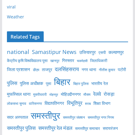
viral
Weather
Related Tags
national
Samastipur News
उजियारपुर
कल्याणपुर
एसपी
केंद्रीय कृषि विश्वविद्यालय पूसा
गिरफ्तार
जिलाधिकारी
खानपुर
चकमेहसी
दलसिंहसराय
जिला प्रशासन
ताजपुर
नगर थाना
पटोरी
डीएम
नीतीश कुमार
बिहार
पुलिस
पुलिस अधीक्षक
भारतीय रेल
पूसा
बिहार पुलिस
रेलवे
मुफस्सिल थाना
रोसड़ा
मोहिउद्दीननगर
मुसरीघरारी
मोहनपुर
मौसम
विभूतिपुर
विद्यापतिनगर
शिक्षा विभाग
लोकसभा चुनाव
वारिसनगर
शराब
समस्तीपुर
सदर अस्पताल
समस्तीपुर नगर निगम
समस्तीपुर जंक्शन
समस्तीपुर पुलिस
समस्तीपुर रेल मंडल
सरायरंजन
समस्तीपुर समाचार