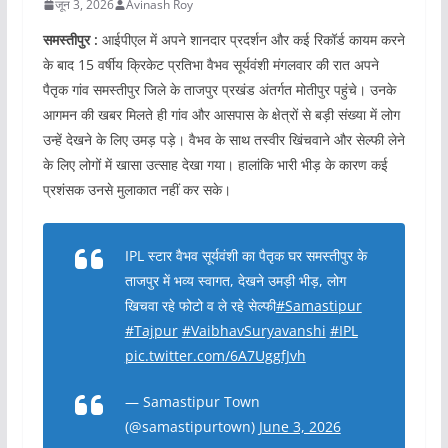
जून 3, 2026
Avinash Roy
समस्तीपुर :
आईपीएल में अपने शानदार प्रदर्शन और कई रिकॉर्ड कायम करने
के बाद 15 वर्षीय क्रिकेट प्रतिभा वैभव सूर्यवंशी मंगलवार की रात अपने
पैतृक गांव समस्तीपुर जिले के ताजपुर प्रखंड अंतर्गत मोतीपुर पहुंचे। उनके
आगमन की खबर मिलते ही गांव और आसपास के क्षेत्रों से बड़ी संख्या में लोग
उन्हें देखने के लिए उमड़ पड़े। वैभव के साथ तस्वीर खिंचवाने और सेल्फी लेने
के लिए लोगों में खासा उत्साह देखा गया। हालांकि भारी भीड़ के कारण कई
प्रशंसक उनसे मुलाकात नहीं कर सके।
IPL स्टार वैभव सूर्यवंशी का पैतृक घर समस्तीपुर के
ताजपुर में भव्य स्वागत, देखने उमड़ी भीड़, लोग
खिचवा रहे फोटो व ले रहे सेल्फी
#Samastipur
#Tajpur
#VaibhavSuryavanshi
#IPL
pic.twitter.com/6A7UggfJvh
— Samastipur Town
(@samastipurtown)
June 3, 2026