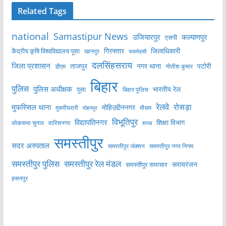
Related Tags
national
Samastipur News
उजियारपुर
कल्याणपुर
एसपी
केंद्रीय कृषि विश्वविद्यालय पूसा
गिरफ्तार
जिलाधिकारी
खानपुर
चकमेहसी
दलसिंहसराय
जिला प्रशासन
ताजपुर
नगर थाना
पटोरी
डीएम
नीतीश कुमार
बिहार
पुलिस
पुलिस अधीक्षक
भारतीय रेल
पूसा
बिहार पुलिस
रेलवे
मुफस्सिल थाना
रोसड़ा
मोहिउद्दीननगर
मुसरीघरारी
मोहनपुर
मौसम
विभूतिपुर
विद्यापतिनगर
शिक्षा विभाग
लोकसभा चुनाव
वारिसनगर
शराब
समस्तीपुर
सदर अस्पताल
समस्तीपुर नगर निगम
समस्तीपुर जंक्शन
समस्तीपुर पुलिस
समस्तीपुर रेल मंडल
सरायरंजन
समस्तीपुर समाचार
हसनपुर