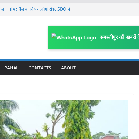
श्लील गानों पर रील बनाने पर लगेगी रोक, SDO ने
यास समिति को दिए आवश्यक कार्रवाई के निर्देश
कर घर से निकली 12वीं की छात्रा, मानव तस्करों
या में बेचा
ांच किट हुई खत्म, वार्ड में भी कोई व्यवस्था नहीं;
समस्तीपुर की खबरों 
ू वार्ड का पोस्टर
श्वत लेने के आरोप में डाटा एंट्री ऑपरेटर, दो दलाल
ार
लोगों की समस्याएं सुनीं, अधिकारियों को समयबद्ध
PAHAL
CONTACTS
ABOUT