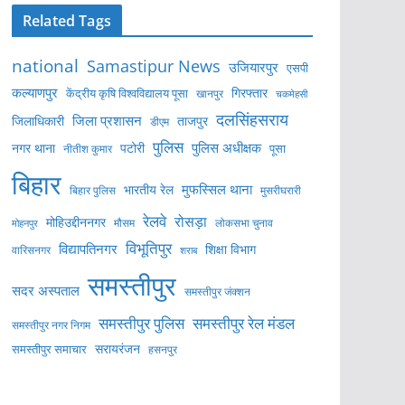
Related Tags
national
Samastipur News
उजियारपुर
एसपी
कल्याणपुर
केंद्रीय कृषि विश्वविद्यालय पूसा
गिरफ्तार
खानपुर
चकमेहसी
दलसिंहसराय
जिला प्रशासन
ताजपुर
जिलाधिकारी
डीएम
पुलिस
पुलिस अधीक्षक
नगर थाना
पटोरी
पूसा
नीतीश कुमार
बिहार
मुफस्सिल थाना
भारतीय रेल
बिहार पुलिस
मुसरीघरारी
रेलवे
रोसड़ा
मोहिउद्दीननगर
लोकसभा चुनाव
मोहनपुर
मौसम
विभूतिपुर
विद्यापतिनगर
शिक्षा विभाग
वारिसनगर
शराब
समस्तीपुर
सदर अस्पताल
समस्तीपुर जंक्शन
समस्तीपुर पुलिस
समस्तीपुर रेल मंडल
समस्तीपुर नगर निगम
सरायरंजन
समस्तीपुर समाचार
हसनपुर