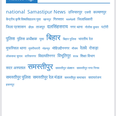
national
Samastipur News
उजियारपुर
कल्याणपुर
एसपी
केंद्रीय कृषि विश्वविद्यालय पूसा
गिरफ्तार
जिलाधिकारी
खानपुर
चकमेहसी
दलसिंहसराय
जिला प्रशासन
ताजपुर
नगर थाना
पटोरी
डीएम
नीतीश कुमार
बिहार
पुलिस
पुलिस अधीक्षक
भारतीय रेल
पूसा
बिहार पुलिस
रेलवे
मुफस्सिल थाना
रोसड़ा
मोहिउद्दीननगर
मुसरीघरारी
मोहनपुर
मौसम
विभूतिपुर
विद्यापतिनगर
शिक्षा विभाग
लोकसभा चुनाव
वारिसनगर
शराब
समस्तीपुर
सदर अस्पताल
समस्तीपुर नगर निगम
समस्तीपुर जंक्शन
समस्तीपुर पुलिस
समस्तीपुर रेल मंडल
सरायरंजन
समस्तीपुर समाचार
हसनपुर