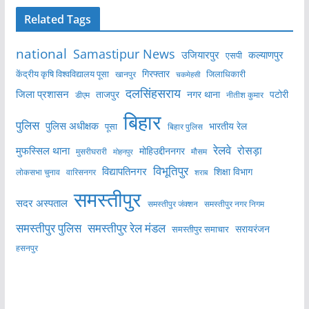
Related Tags
national
Samastipur News
उजियारपुर
कल्याणपुर
एसपी
केंद्रीय कृषि विश्वविद्यालय पूसा
गिरफ्तार
जिलाधिकारी
खानपुर
चकमेहसी
दलसिंहसराय
जिला प्रशासन
ताजपुर
नगर थाना
पटोरी
डीएम
नीतीश कुमार
बिहार
पुलिस
पुलिस अधीक्षक
भारतीय रेल
पूसा
बिहार पुलिस
रेलवे
मुफस्सिल थाना
रोसड़ा
मोहिउद्दीननगर
मुसरीघरारी
मोहनपुर
मौसम
विभूतिपुर
विद्यापतिनगर
शिक्षा विभाग
लोकसभा चुनाव
वारिसनगर
शराब
समस्तीपुर
सदर अस्पताल
समस्तीपुर नगर निगम
समस्तीपुर जंक्शन
समस्तीपुर पुलिस
समस्तीपुर रेल मंडल
सरायरंजन
समस्तीपुर समाचार
हसनपुर