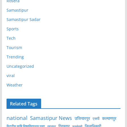
Rosera
Samastipur
Samastipur Sadar
Sports
Tech
Tourism
Trending
Uncategorized
viral
Weather
Related Tags
national
Samastipur News
उजियारपुर
कल्याणपुर
एसपी
केंद्रीय कृषि विश्वविद्यालय पूसा
गिरफ्तार
जिलाधिकारी
खानपुर
चकमेहसी