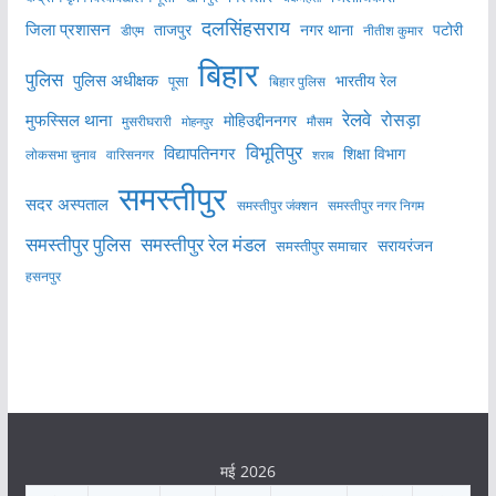
दलसिंहसराय
जिला प्रशासन
ताजपुर
नगर थाना
पटोरी
डीएम
नीतीश कुमार
बिहार
पुलिस
पुलिस अधीक्षक
भारतीय रेल
पूसा
बिहार पुलिस
रेलवे
मुफस्सिल थाना
रोसड़ा
मोहिउद्दीननगर
मुसरीघरारी
मोहनपुर
मौसम
विभूतिपुर
विद्यापतिनगर
शिक्षा विभाग
लोकसभा चुनाव
वारिसनगर
शराब
समस्तीपुर
सदर अस्पताल
समस्तीपुर नगर निगम
समस्तीपुर जंक्शन
समस्तीपुर पुलिस
समस्तीपुर रेल मंडल
सरायरंजन
समस्तीपुर समाचार
हसनपुर
मई 2026