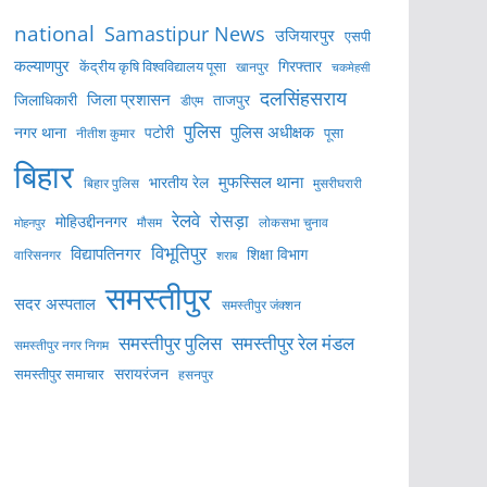
national
Samastipur News
उजियारपुर
एसपी
कल्याणपुर
केंद्रीय कृषि विश्वविद्यालय पूसा
गिरफ्तार
खानपुर
चकमेहसी
दलसिंहसराय
जिला प्रशासन
ताजपुर
जिलाधिकारी
डीएम
पुलिस
पुलिस अधीक्षक
नगर थाना
पटोरी
पूसा
नीतीश कुमार
बिहार
मुफस्सिल थाना
भारतीय रेल
बिहार पुलिस
मुसरीघरारी
रेलवे
रोसड़ा
मोहिउद्दीननगर
लोकसभा चुनाव
मोहनपुर
मौसम
विभूतिपुर
विद्यापतिनगर
शिक्षा विभाग
वारिसनगर
शराब
समस्तीपुर
सदर अस्पताल
समस्तीपुर जंक्शन
समस्तीपुर पुलिस
समस्तीपुर रेल मंडल
समस्तीपुर नगर निगम
सरायरंजन
समस्तीपुर समाचार
हसनपुर