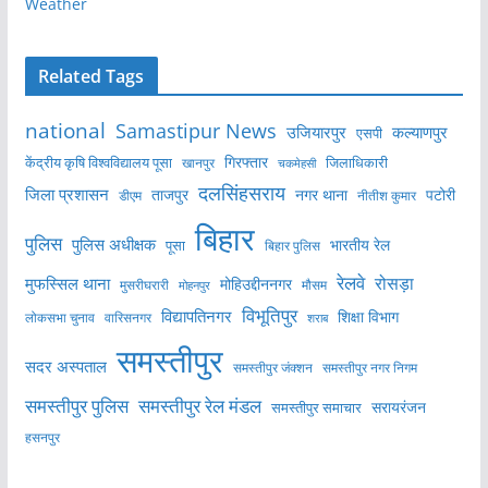
Weather
Related Tags
national
Samastipur News
उजियारपुर
कल्याणपुर
एसपी
केंद्रीय कृषि विश्वविद्यालय पूसा
गिरफ्तार
जिलाधिकारी
खानपुर
चकमेहसी
दलसिंहसराय
जिला प्रशासन
ताजपुर
नगर थाना
पटोरी
डीएम
नीतीश कुमार
बिहार
पुलिस
पुलिस अधीक्षक
भारतीय रेल
पूसा
बिहार पुलिस
रेलवे
मुफस्सिल थाना
रोसड़ा
मोहिउद्दीननगर
मुसरीघरारी
मोहनपुर
मौसम
विभूतिपुर
विद्यापतिनगर
शिक्षा विभाग
लोकसभा चुनाव
वारिसनगर
शराब
समस्तीपुर
सदर अस्पताल
समस्तीपुर नगर निगम
समस्तीपुर जंक्शन
समस्तीपुर पुलिस
समस्तीपुर रेल मंडल
सरायरंजन
समस्तीपुर समाचार
हसनपुर