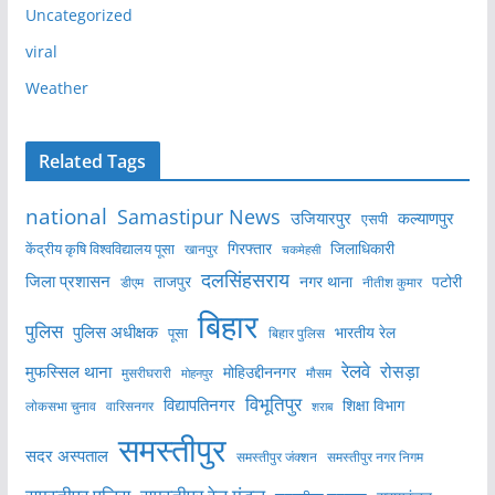
Uncategorized
viral
Weather
Related Tags
national
Samastipur News
उजियारपुर
कल्याणपुर
एसपी
केंद्रीय कृषि विश्वविद्यालय पूसा
गिरफ्तार
जिलाधिकारी
खानपुर
चकमेहसी
दलसिंहसराय
जिला प्रशासन
ताजपुर
नगर थाना
पटोरी
डीएम
नीतीश कुमार
बिहार
पुलिस
पुलिस अधीक्षक
भारतीय रेल
पूसा
बिहार पुलिस
रेलवे
मुफस्सिल थाना
रोसड़ा
मोहिउद्दीननगर
मुसरीघरारी
मोहनपुर
मौसम
विभूतिपुर
विद्यापतिनगर
शिक्षा विभाग
लोकसभा चुनाव
वारिसनगर
शराब
समस्तीपुर
सदर अस्पताल
समस्तीपुर नगर निगम
समस्तीपुर जंक्शन