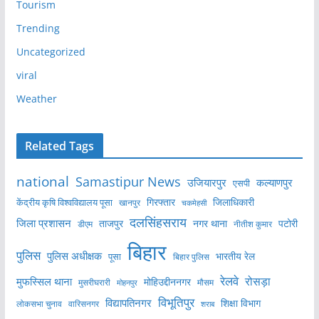
Tourism
Trending
Uncategorized
viral
Weather
Related Tags
national
Samastipur News
उजियारपुर
कल्याणपुर
एसपी
केंद्रीय कृषि विश्वविद्यालय पूसा
गिरफ्तार
जिलाधिकारी
खानपुर
चकमेहसी
दलसिंहसराय
जिला प्रशासन
ताजपुर
नगर थाना
पटोरी
डीएम
नीतीश कुमार
बिहार
पुलिस
पुलिस अधीक्षक
भारतीय रेल
पूसा
बिहार पुलिस
रेलवे
मुफस्सिल थाना
रोसड़ा
मोहिउद्दीननगर
मुसरीघरारी
मोहनपुर
मौसम
विभूतिपुर
विद्यापतिनगर
शिक्षा विभाग
लोकसभा चुनाव
वारिसनगर
शराब