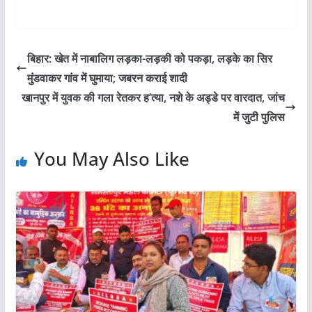
ब‍िहार: खेत में नाबाल‍िग लड़का-लड़की को पकड़ा, लड़के का स‍िर
मुंडवाकर गांव में घुमाया; जबरन कराई शादी
खानपुर में युवक की गला रेतकर ह’त्या, नशे के अड्डे पर वारदात, जांच
में जुटी पुलिस
You May Also Like