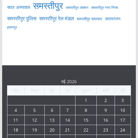
समस्तीपुर
सदर अस्पताल
समस्तीपुर नगर निगम
समस्तीपुर जंक्शन
समस्तीपुर पुलिस
समस्तीपुर रेल मंडल
सरायरंजन
समस्तीपुर समाचार
हसनपुर
मई 2026
सोम
मंगल
बुध
गुरु
शुक्र
शनि
रवि
1
2
3
4
5
6
7
8
9
10
11
12
13
14
15
16
17
18
19
20
21
22
23
24