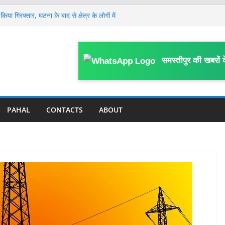
िया गिरफ्तार, घटना के बाद से क्षेत्र के लोगों में
े भागने वाले कैदी की बिगड़ी तबीयत, DMCH रेफर;
है कारवाई
ंचे शिक्षक निलंबित, निलंबन अवधि में BRC
समस्तीपुर की खबरों 
ालय
ं ब्राउन शुगर के साथ कई संदिग्ध हिरासत में,
ीपुर
ंडल स्तरीय क्राइम मीटिंग, SDPO ने अपराध व
दिए निर्देश
PAHAL
CONTACTS
ABOUT