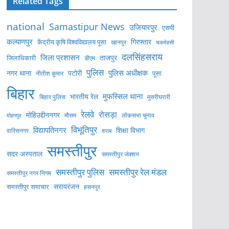
Related Tags
national
Samastipur News
उजियारपुर
एसपी
कल्याणपुर
केंद्रीय कृषि विश्वविद्यालय पूसा
गिरफ्तार
खानपुर
चकमेहसी
दलसिंहसराय
जिला प्रशासन
ताजपुर
जिलाधिकारी
डीएम
पुलिस
पुलिस अधीक्षक
नगर थाना
पटोरी
पूसा
नीतीश कुमार
बिहार
मुफस्सिल थाना
भारतीय रेल
बिहार पुलिस
मुसरीघरारी
रेलवे
रोसड़ा
मोहिउद्दीननगर
लोकसभा चुनाव
मोहनपुर
मौसम
विभूतिपुर
विद्यापतिनगर
शिक्षा विभाग
वारिसनगर
शराब
समस्तीपुर
सदर अस्पताल
समस्तीपुर जंक्शन
समस्तीपुर पुलिस
समस्तीपुर रेल मंडल
समस्तीपुर नगर निगम
सरायरंजन
समस्तीपुर समाचार
हसनपुर