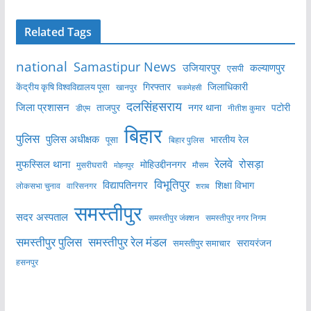
Related Tags
national
Samastipur News
उजियारपुर
कल्याणपुर
एसपी
केंद्रीय कृषि विश्वविद्यालय पूसा
गिरफ्तार
जिलाधिकारी
खानपुर
चकमेहसी
दलसिंहसराय
जिला प्रशासन
ताजपुर
नगर थाना
पटोरी
डीएम
नीतीश कुमार
बिहार
पुलिस
पुलिस अधीक्षक
भारतीय रेल
पूसा
बिहार पुलिस
रेलवे
मुफस्सिल थाना
रोसड़ा
मोहिउद्दीननगर
मुसरीघरारी
मोहनपुर
मौसम
विभूतिपुर
विद्यापतिनगर
शिक्षा विभाग
लोकसभा चुनाव
वारिसनगर
शराब
समस्तीपुर
सदर अस्पताल
समस्तीपुर नगर निगम
समस्तीपुर जंक्शन
समस्तीपुर पुलिस
समस्तीपुर रेल मंडल
सरायरंजन
समस्तीपुर समाचार
हसनपुर