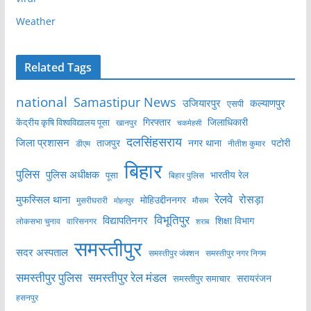
Weather
Related Tags
national
Samastipur News
उजियारपुर
कल्याणपुर
एसपी
केंद्रीय कृषि विश्वविद्यालय पूसा
गिरफ्तार
जिलाधिकारी
खानपुर
चकमेहसी
दलसिंहसराय
जिला प्रशासन
ताजपुर
नगर थाना
पटोरी
डीएम
नीतीश कुमार
बिहार
पुलिस
पुलिस अधीक्षक
भारतीय रेल
पूसा
बिहार पुलिस
रेलवे
मुफस्सिल थाना
रोसड़ा
मोहिउद्दीननगर
मुसरीघरारी
मोहनपुर
मौसम
विभूतिपुर
विद्यापतिनगर
शिक्षा विभाग
लोकसभा चुनाव
वारिसनगर
शराब
समस्तीपुर
सदर अस्पताल
समस्तीपुर नगर निगम
समस्तीपुर जंक्शन
समस्तीपुर पुलिस
समस्तीपुर रेल मंडल
सरायरंजन
समस्तीपुर समाचार
हसनपुर