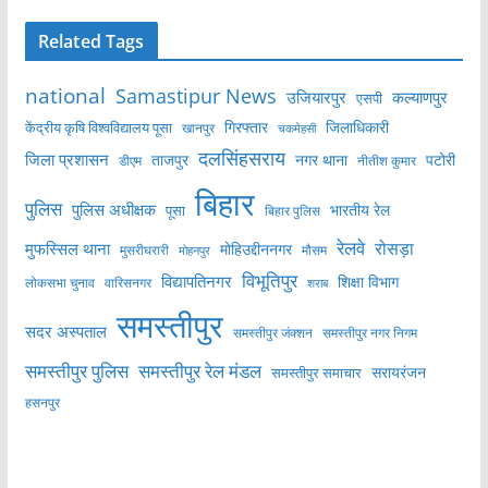
Related Tags
national
Samastipur News
उजियारपुर
कल्याणपुर
एसपी
केंद्रीय कृषि विश्वविद्यालय पूसा
गिरफ्तार
जिलाधिकारी
खानपुर
चकमेहसी
दलसिंहसराय
जिला प्रशासन
ताजपुर
नगर थाना
पटोरी
डीएम
नीतीश कुमार
बिहार
पुलिस
पुलिस अधीक्षक
भारतीय रेल
पूसा
बिहार पुलिस
रेलवे
मुफस्सिल थाना
रोसड़ा
मोहिउद्दीननगर
मुसरीघरारी
मोहनपुर
मौसम
विभूतिपुर
विद्यापतिनगर
शिक्षा विभाग
लोकसभा चुनाव
वारिसनगर
शराब
समस्तीपुर
सदर अस्पताल
समस्तीपुर नगर निगम
समस्तीपुर जंक्शन
समस्तीपुर पुलिस
समस्तीपुर रेल मंडल
सरायरंजन
समस्तीपुर समाचार
हसनपुर