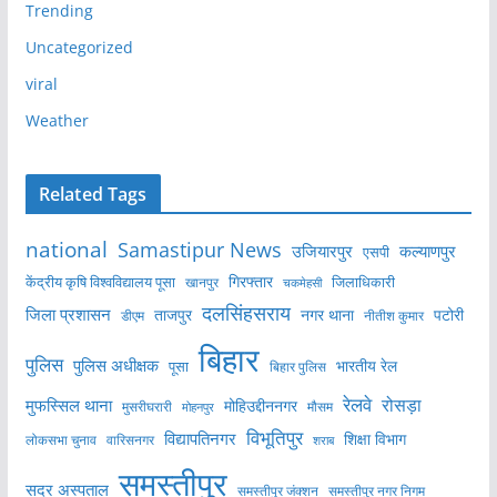
Trending
Uncategorized
viral
Weather
Related Tags
national
Samastipur News
उजियारपुर
कल्याणपुर
एसपी
केंद्रीय कृषि विश्वविद्यालय पूसा
गिरफ्तार
जिलाधिकारी
खानपुर
चकमेहसी
दलसिंहसराय
जिला प्रशासन
ताजपुर
नगर थाना
पटोरी
डीएम
नीतीश कुमार
बिहार
पुलिस
पुलिस अधीक्षक
भारतीय रेल
पूसा
बिहार पुलिस
रेलवे
मुफस्सिल थाना
रोसड़ा
मोहिउद्दीननगर
मुसरीघरारी
मोहनपुर
मौसम
विभूतिपुर
विद्यापतिनगर
शिक्षा विभाग
लोकसभा चुनाव
वारिसनगर
शराब
समस्तीपुर
सदर अस्पताल
समस्तीपुर नगर निगम
समस्तीपुर जंक्शन