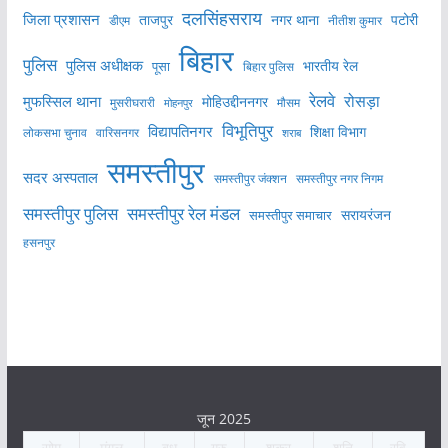
दलसिंहसराय
जिला प्रशासन
ताजपुर
नगर थाना
पटोरी
डीएम
नीतीश कुमार
बिहार
पुलिस
पुलिस अधीक्षक
भारतीय रेल
पूसा
बिहार पुलिस
रेलवे
मुफस्सिल थाना
रोसड़ा
मोहिउद्दीननगर
मुसरीघरारी
मोहनपुर
मौसम
विभूतिपुर
विद्यापतिनगर
शिक्षा विभाग
लोकसभा चुनाव
वारिसनगर
शराब
समस्तीपुर
सदर अस्पताल
समस्तीपुर नगर निगम
समस्तीपुर जंक्शन
समस्तीपुर पुलिस
समस्तीपुर रेल मंडल
सरायरंजन
समस्तीपुर समाचार
हसनपुर
जून 2025
सोम
मंगल
बुध
गुरु
शुक्र
शनि
रवि