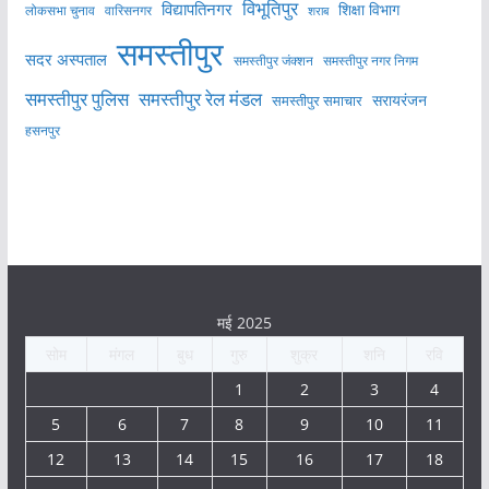
विभूतिपुर
विद्यापतिनगर
शिक्षा विभाग
लोकसभा चुनाव
वारिसनगर
शराब
समस्तीपुर
सदर अस्पताल
समस्तीपुर नगर निगम
समस्तीपुर जंक्शन
समस्तीपुर पुलिस
समस्तीपुर रेल मंडल
सरायरंजन
समस्तीपुर समाचार
हसनपुर
मई 2025
सोम
मंगल
बुध
गुरु
शुक्र
शनि
रवि
1
2
3
4
5
6
7
8
9
10
11
12
13
14
15
16
17
18