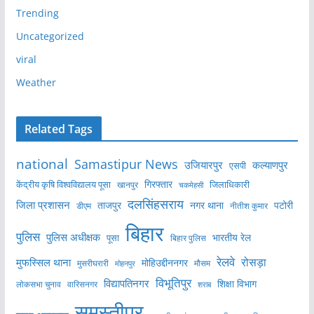
Trending
Uncategorized
viral
Weather
Related Tags
national
Samastipur News
उजियारपुर
कल्याणपुर
एसपी
केंद्रीय कृषि विश्वविद्यालय पूसा
गिरफ्तार
जिलाधिकारी
खानपुर
चकमेहसी
दलसिंहसराय
जिला प्रशासन
ताजपुर
नगर थाना
पटोरी
डीएम
नीतीश कुमार
बिहार
पुलिस
पुलिस अधीक्षक
भारतीय रेल
पूसा
बिहार पुलिस
रेलवे
मुफस्सिल थाना
रोसड़ा
मोहिउद्दीननगर
मुसरीघरारी
मोहनपुर
मौसम
विभूतिपुर
विद्यापतिनगर
शिक्षा विभाग
लोकसभा चुनाव
वारिसनगर
शराब
समस्तीपुर