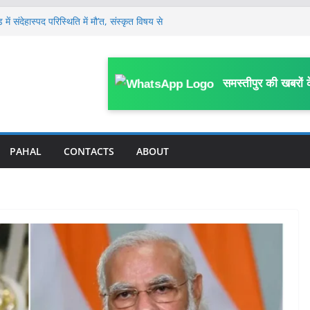
में संदेहास्पद परिस्थिति में मौ’त, संस्कृत विषय से
ई
साल के मासूम की 13 दिन बाद मौ’त, घर के पास
या था हमला
लेकर जिला स्तरीय कार्यशाला आयोजित, विभागीय
समस्तीपुर की खबरों 
 पर FIR; काम में बाधा, आउटसोर्सिंग कर्मियों से
काम प्रभावित करने का आरोप
गिरफ्तार, लंबे समय से गिरफ्तारी के लिए मुफस्सिल
PAHAL
CONTACTS
ABOUT