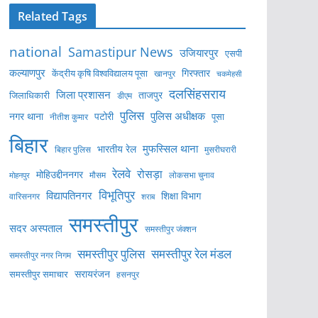
Related Tags
national
Samastipur News
उजियारपुर
एसपी
कल्याणपुर
केंद्रीय कृषि विश्वविद्यालय पूसा
गिरफ्तार
खानपुर
चकमेहसी
दलसिंहसराय
जिला प्रशासन
ताजपुर
जिलाधिकारी
डीएम
पुलिस
पुलिस अधीक्षक
नगर थाना
पटोरी
पूसा
नीतीश कुमार
बिहार
मुफस्सिल थाना
भारतीय रेल
बिहार पुलिस
मुसरीघरारी
रेलवे
रोसड़ा
मोहिउद्दीननगर
लोकसभा चुनाव
मोहनपुर
मौसम
विभूतिपुर
विद्यापतिनगर
शिक्षा विभाग
वारिसनगर
शराब
समस्तीपुर
सदर अस्पताल
समस्तीपुर जंक्शन
समस्तीपुर पुलिस
समस्तीपुर रेल मंडल
समस्तीपुर नगर निगम
सरायरंजन
समस्तीपुर समाचार
हसनपुर