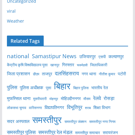
Uncategorized
viral
Weather
Related Tags
national
Samastipur News
उजियारपुर
कल्याणपुर
एसपी
केंद्रीय कृषि विश्वविद्यालय पूसा
गिरफ्तार
जिलाधिकारी
खानपुर
चकमेहसी
दलसिंहसराय
जिला प्रशासन
ताजपुर
नगर थाना
पटोरी
डीएम
नीतीश कुमार
बिहार
पुलिस
पुलिस अधीक्षक
भारतीय रेल
पूसा
बिहार पुलिस
रेलवे
मुफस्सिल थाना
रोसड़ा
मोहिउद्दीननगर
मुसरीघरारी
मोहनपुर
मौसम
विभूतिपुर
विद्यापतिनगर
शिक्षा विभाग
लोकसभा चुनाव
वारिसनगर
शराब
समस्तीपुर
सदर अस्पताल
समस्तीपुर नगर निगम
समस्तीपुर जंक्शन
समस्तीपुर पुलिस
समस्तीपुर रेल मंडल
सरायरंजन
समस्तीपुर समाचार