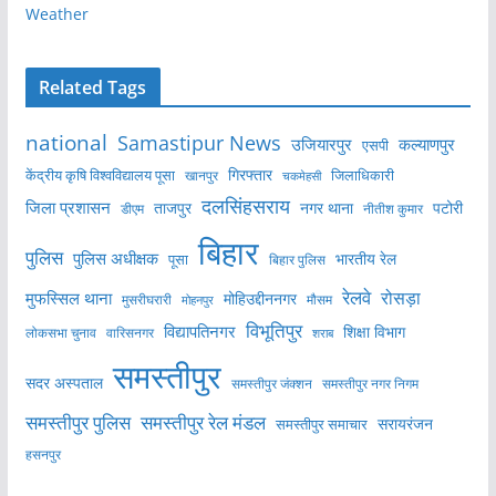
Weather
Related Tags
national
Samastipur News
उजियारपुर
कल्याणपुर
एसपी
केंद्रीय कृषि विश्वविद्यालय पूसा
गिरफ्तार
जिलाधिकारी
खानपुर
चकमेहसी
दलसिंहसराय
जिला प्रशासन
ताजपुर
नगर थाना
पटोरी
डीएम
नीतीश कुमार
बिहार
पुलिस
पुलिस अधीक्षक
भारतीय रेल
पूसा
बिहार पुलिस
रेलवे
मुफस्सिल थाना
रोसड़ा
मोहिउद्दीननगर
मुसरीघरारी
मोहनपुर
मौसम
विभूतिपुर
विद्यापतिनगर
शिक्षा विभाग
लोकसभा चुनाव
वारिसनगर
शराब
समस्तीपुर
सदर अस्पताल
समस्तीपुर नगर निगम
समस्तीपुर जंक्शन
समस्तीपुर पुलिस
समस्तीपुर रेल मंडल
सरायरंजन
समस्तीपुर समाचार
हसनपुर