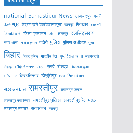
Related Tags
national
Samastipur News
उजियारपुर
एसपी
कल्याणपुर
केंद्रीय कृषि विश्वविद्यालय पूसा
गिरफ्तार
खानपुर
चकमेहसी
दलसिंहसराय
जिला प्रशासन
ताजपुर
जिलाधिकारी
डीएम
पुलिस
पुलिस अधीक्षक
नगर थाना
पटोरी
पूसा
नीतीश कुमार
बिहार
मुफस्सिल थाना
भारतीय रेल
बिहार पुलिस
मुसरीघरारी
रेलवे
रोसड़ा
मोहिउद्दीननगर
लोकसभा चुनाव
मोहनपुर
मौसम
विभूतिपुर
विद्यापतिनगर
शिक्षा विभाग
वारिसनगर
शराब
समस्तीपुर
सदर अस्पताल
समस्तीपुर जंक्शन
समस्तीपुर पुलिस
समस्तीपुर रेल मंडल
समस्तीपुर नगर निगम
सरायरंजन
समस्तीपुर समाचार
हसनपुर