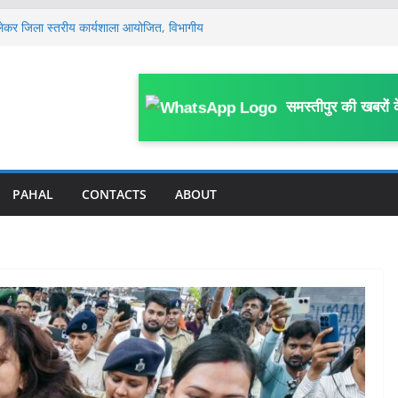
लेकर जिला स्तरीय कार्यशाला आयोजित, विभागीय
ं, मामला खत्म किया जाए: सुप्रीम कोर्ट में बिहार
प, सहरसा के DPO अजीत अमर के 4 ठिकानों पर
समस्तीपुर की खबरों 
ें हाहाकार, प्रदेश से पंचायत तक सभी कमेटी भंग, नई
साल के मासूम की 13 दिन बाद मौ’त, घर के पास
या था हमला
PAHAL
CONTACTS
ABOUT