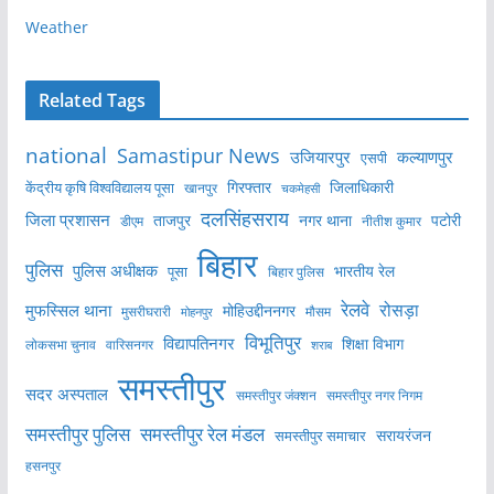
Weather
Related Tags
national
Samastipur News
उजियारपुर
कल्याणपुर
एसपी
केंद्रीय कृषि विश्वविद्यालय पूसा
गिरफ्तार
जिलाधिकारी
खानपुर
चकमेहसी
दलसिंहसराय
जिला प्रशासन
ताजपुर
नगर थाना
पटोरी
डीएम
नीतीश कुमार
बिहार
पुलिस
पुलिस अधीक्षक
भारतीय रेल
पूसा
बिहार पुलिस
रेलवे
मुफस्सिल थाना
रोसड़ा
मोहिउद्दीननगर
मुसरीघरारी
मोहनपुर
मौसम
विभूतिपुर
विद्यापतिनगर
शिक्षा विभाग
लोकसभा चुनाव
वारिसनगर
शराब
समस्तीपुर
सदर अस्पताल
समस्तीपुर नगर निगम
समस्तीपुर जंक्शन
समस्तीपुर पुलिस
समस्तीपुर रेल मंडल
सरायरंजन
समस्तीपुर समाचार
हसनपुर